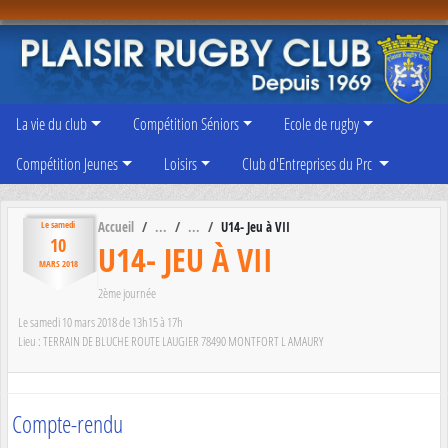
Panneau de gestion des cookies
La vie du club
Compétition Séniors
Ecole de rugby
Compétition Jeunes
Loisirs
Club d'Entreprises du Prc
Accueil
U14- Jeu à VII
Le
samedi
10
U14- JEU À VII
MARS
2018
2ème journée
Le
samedi
10
mars
2018
de 13h15 à 17h
Lieu :
TERRAIN DE BLUCHE ROUTE LAUGIER
78490
MONTFORT L AMAURY
Compte-rendu