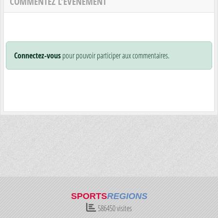
COMMENTEZ L’ÉVÈNEMENT
Connectez-vous
pour pouvoir participer aux commentaires.
SPORTS
REGIONS
586450
visites