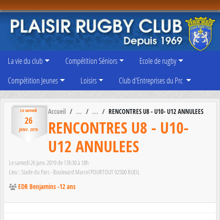
Panneau de gestion des cookies
La vie du club
Compétition Séniors
Ecole de rugby
Compétition Jeunes
Loisirs
Club d'Entreprises du Prc
Accueil
RENCONTRES U8 - U10- U12 ANNULEES
Le
samedi
26
RENCONTRES U8 - U10-
JANV.
2019
U12 ANNULEES
Le
samedi
26
janv.
2019
de 13h30 à 18h
Lieu :
Stade du Parc - Boulevard Marcel POURTOUT
92500
RUEIL
EDR Benjamins -12 ans