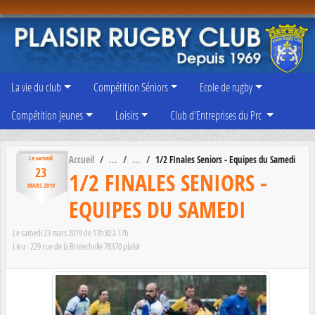
Panneau de gestion des cookies
La vie du club
Compétition Séniors
Ecole de rugby
Compétition Jeunes
Loisirs
Club d'Entreprises du Prc
Accueil
1/2 FInales Seniors - Equipes du Samedi
Le
samedi
23
1/2 FINALES SENIORS -
MARS
2019
EQUIPES DU SAMEDI
Le
samedi
23
mars
2019
de 13h30 à 17h
Lieu :
229 rue de la Bretechelle
78370
plaisir