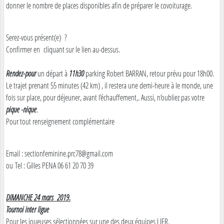
donner le nombre de places disponibles afin de préparer le covoiturage.
Serez-vous présent(e) ?
Confirmer en cliquant sur le lien au-dessus.
Rendez-pour
un départ à
11h30
parking Robert BARRAN, retour prévu pour 18h00.
Le trajet prenant 55 minutes (42 km) , il restera une demi-heure à le monde, une
fois sur place, pour déjeuner, avant l’échauffement,. Aussi, n’oubliez pas votre
pique -nique
.
Pour tout renseignement complémentaire
Email : sectionfeminine.prc78@gmail.com
ou Tel : Gilles PENA 06 61 20 70 39
DIMANCHE 24 mars 2019.
Tournoi inter ligue
Pour les joueuses sélectionnées sur une des deux équipes LIFR.