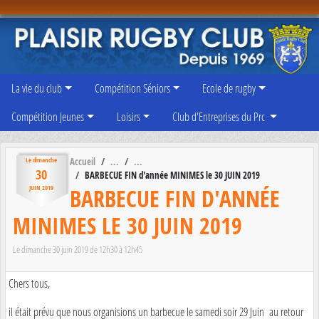
Panneau de gestion des cookies
La vie du club
Compétition Séniors
Ecole de rugby
Compétition Jeunes
Loisirs
Club d'Entreprises du Prc
Accueil
Le
dimanche
30
BARBECUE FIN d'année MINIMES le 30 JUIN 2019
BARBECUE FIN D'ANNÉE
JUIN
2019
MINIMES LE 30 JUIN 2019
Le
dimanche
30
juin
2019
de 12h30 à 12h45
Chers tous,
il était prévu que nous organisions un barbecue le samedi soir 29 Juin au retour