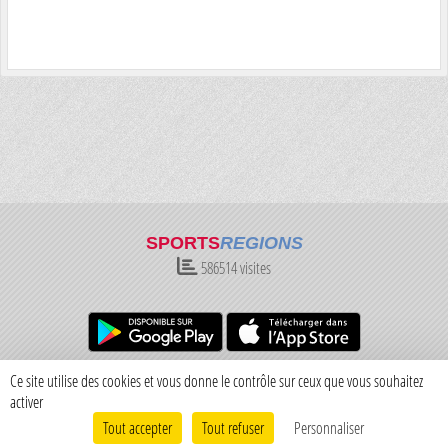
SPORTS
REGIONS
586514
visites
Charte cookies
Gestion des cookies
Ce site utilise des cookies et vous donne le contrôle sur ceux que vous souhaitez
Informations légales
Signaler un contenu inapproprié
activer
Tout accepter
Tout refuser
Personnaliser
Envie de participer ?
Connexion