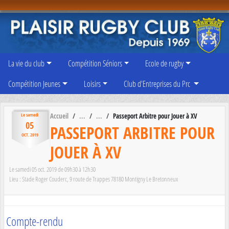
Panneau de gestion des cookies
La vie du club
Compétition Séniors
Ecole de rugby
Compétition Jeunes
Loisirs
Club d'Entreprises du Prc
Accueil
Passeport Arbitre pour Jouer à XV
Le
samedi
05
PASSEPORT ARBITRE POUR
OCT.
2019
JOUER À XV
Le
samedi
05
oct.
2019
de 09h30 à 12h30
Lieu :
Stade Roger Couderc, 9 route de Trappes
78180
Montigny Le Bretonneux
Compte-rendu