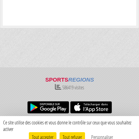
SPORTS
REGIONS
586419
visites
Charte cookies
Gestion des cookies
Ce site utilise des cookies et vous donne le contrôle sur ceux que vous souhaitez
Informations légales
Signaler un contenu inapproprié
activer
Tout accepter
Tout refuser
Personnaliser
Envie de participer ?
Connexion