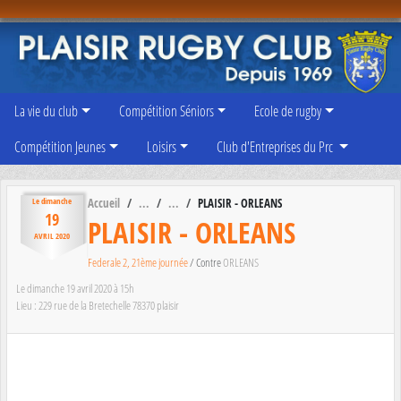
Panneau de gestion des cookies
La vie du club
Compétition Séniors
Ecole de rugby
Compétition Jeunes
Loisirs
Club d'Entreprises du Prc
Accueil
PLAISIR - ORLEANS
Le
dimanche
19
PLAISIR - ORLEANS
AVRIL
2020
Federale 2, 21ème journée
/ Contre
ORLEANS
Le
dimanche
19
avril
2020
à 15h
Lieu :
229 rue de la Bretechelle
78370
plaisir