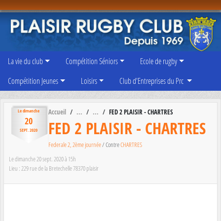
Panneau de gestion des cookies
La vie du club
Compétition Séniors
Ecole de rugby
Compétition Jeunes
Loisirs
Club d'Entreprises du Prc
Accueil
FED 2 PLAISIR - CHARTRES
Le
dimanche
20
FED 2 PLAISIR - CHARTRES
SEPT.
2020
Federale 2, 2ème journée
/ Contre
CHARTRES
Le
dimanche
20
sept.
2020
à 15h
Lieu :
229 rue de la Bretechelle
78370
plaisir