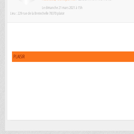
Le
dimanche
21
mars
2021
à 15h
Lieu :
229 rue de la Bretechelle
78370
plaisir
PLAISIR