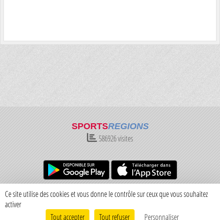
SPORTS
REGIONS
586926
visites
Charte cookies
Gestion des cookies
Ce site utilise des cookies et vous donne le contrôle sur ceux que vous souhaitez
Informations légales
Signaler un contenu inapproprié
activer
Tout accepter
Tout refuser
Personnaliser
Envie de participer ?
Connexion