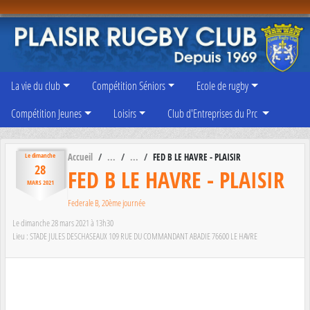
Panneau de gestion des cookies
La vie du club
Compétition Séniors
Ecole de rugby
Compétition Jeunes
Loisirs
Club d'Entreprises du Prc
Accueil
FED B LE HAVRE - PLAISIR
Le
dimanche
28
FED B LE HAVRE - PLAISIR
MARS
2021
Federale B, 20ème journée
Le
dimanche
28
mars
2021
à 13h30
Lieu :
STADE JULES DESCHASEAUX 109 RUE DU COMMANDANT ABADIE
76600
LE HAVRE