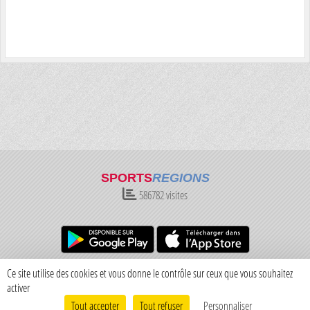
SPORTS
REGIONS
586782
visites
Charte cookies
Gestion des cookies
Ce site utilise des cookies et vous donne le contrôle sur ceux que vous souhaitez
Informations légales
Signaler un contenu inapproprié
activer
Tout accepter
Tout refuser
Personnaliser
Envie de participer ?
Connexion