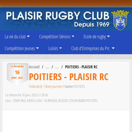
Panneau de gestion des cookies
La vie du club
Compétition Séniors
Ecole de rugby
Compétition Jeunes
Loisirs
Club d'Entreprises du Prc
Accueil
POITIERS - PLAISIR RC
Le
dimanche
16
POITIERS - PLAISIR RC
JANV.
2022
Federale B, 13ème journée
/ Contre
POITIERS
Le
dimanche
16
janv.
2022
à 13h30
Lieu :
STADE PAUL REBEILLEAU - 54 AVENUE JACQUES COEUR
86000
POITIERS