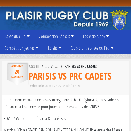
Panneau de gestion des cookies
La vie du club
Compétition Séniors
Ecole de rugby
Compétition Jeunes
Loisirs
Club d'Entreprises du Prc
Accueil
PARISIS vs PRC Cadets
Le
dimanche
20
PARISIS VS PRC CADETS
MARS
2022
Le
dimanche
20
mars
2022
de 10h à 12h30
Pour le dernier match de la saison régulière U16 IDF régional 2, nos cadets se
déplacent à Franconville pour jouer contre les cadets de PARISIS.
RDV à 7h55 pour un départ à 8h précises.
Match à 10h au STADE JEAN ROLLAND - TERRAIN HONNEUR Avenue des Marais