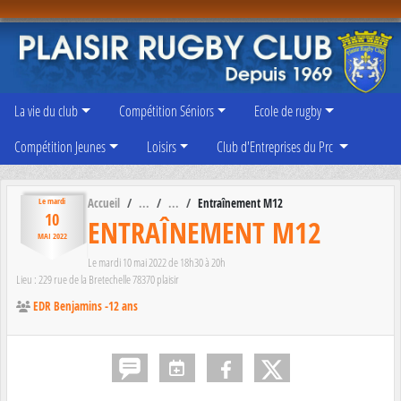
Panneau de gestion des cookies
La vie du club
Compétition Séniors
Ecole de rugby
Compétition Jeunes
Loisirs
Club d'Entreprises du Prc
Accueil
Entraînement M12
Le
mardi
10
ENTRAÎNEMENT M12
MAI
2022
Le
mardi
10
mai
2022
de 18h30 à 20h
Lieu :
229 rue de la Bretechelle
78370
plaisir
EDR Benjamins -12 ans