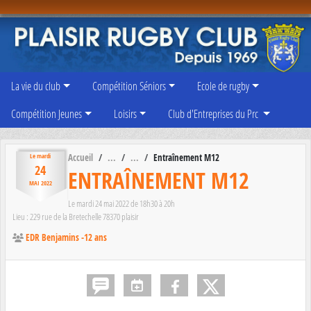
Panneau de gestion des cookies
La vie du club
Compétition Séniors
Ecole de rugby
Compétition Jeunes
Loisirs
Club d'Entreprises du Prc
Accueil
Entraînement M12
Le
mardi
24
ENTRAÎNEMENT M12
MAI
2022
Le
mardi
24
mai
2022
de 18h30 à 20h
Lieu :
229 rue de la Bretechelle
78370
plaisir
EDR Benjamins -12 ans