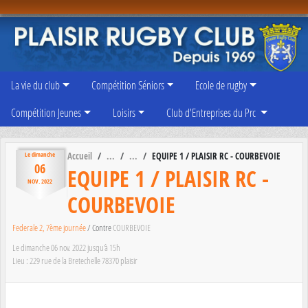
Panneau de gestion des cookies
La vie du club
Compétition Séniors
Ecole de rugby
Compétition Jeunes
Loisirs
Club d'Entreprises du Prc
Accueil
EQUIPE 1 / PLAISIR RC - COURBEVOIE
Le
dimanche
06
EQUIPE 1 / PLAISIR RC -
NOV.
2022
COURBEVOIE
Federale 2, 7ème journée
/ Contre
COURBEVOIE
Le
dimanche
06
nov.
2022
jusqu'à 15h
Lieu :
229 rue de la Bretechelle
78370
plaisir