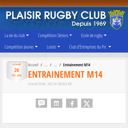
Panneau de gestion des cookies
La vie du club
Compétition Séniors
Ecole de rugby
Compétition Jeunes
Loisirs
Club d'Entreprises du Prc
Accueil
Entrainement M14
Le
lundi
26
ENTRAINEMENT M14
DÉC.
2022
Le
lundi
26
déc.
2022
de 18h30 à 20h