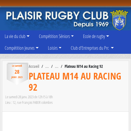
Panneau de gestion des cookies
La vie du club
Compétition Séniors
Ecole de rugby
Compétition Jeunes
Loisirs
Club d'Entreprises du Prc
Accueil
Plateau M14 au Racing 92
Le
samedi
28
PLATEAU M14 AU RACING
JANV.
2023
92
Le
samedi
28
janv.
2023
de 12h15 à 18h
Lieu :
12, rue François FABER
colombes