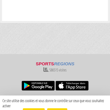
SPORTS
REGIONS
586515
visites
Charte cookies
Gestion des cookies
Ce site utilise des cookies et vous donne le contrôle sur ceux que vous souhaitez
Informations légales
Signaler un contenu inapproprié
activer