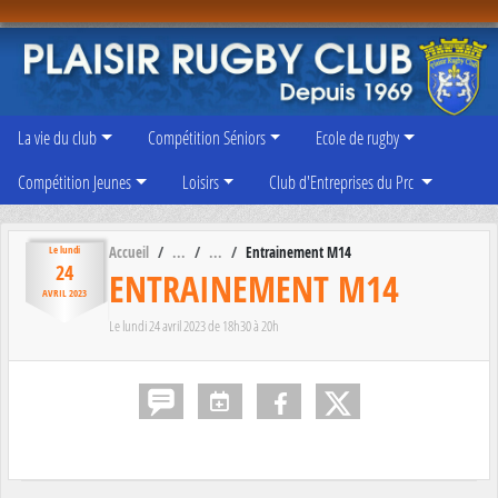
Panneau de gestion des cookies
La vie du club
Compétition Séniors
Ecole de rugby
Compétition Jeunes
Loisirs
Club d'Entreprises du Prc
Accueil
Entrainement M14
Le
lundi
24
ENTRAINEMENT M14
AVRIL
2023
Le
lundi
24
avril
2023
de 18h30 à 20h