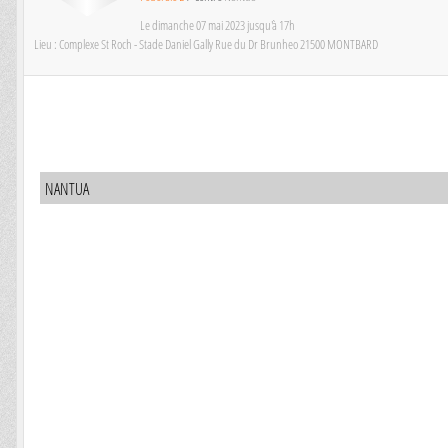
Le
dimanche
07
mai
2023
jusqu'à 17h
Lieu :
Complexe St Roch - Stade Daniel Gally Rue du Dr Brunheo
21500
MONTBARD
NANTUA