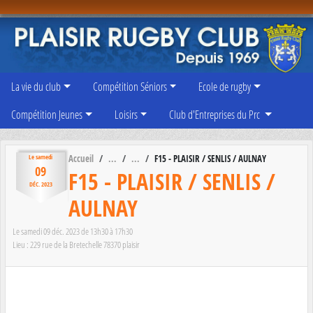
Panneau de gestion des cookies
La vie du club
Compétition Séniors
Ecole de rugby
Compétition Jeunes
Loisirs
Club d'Entreprises du Prc
Accueil
F15 - PLAISIR / SENLIS / AULNAY
Le
samedi
09
F15 - PLAISIR / SENLIS /
DÉC.
2023
AULNAY
Le
samedi
09
déc.
2023
de 13h30 à 17h30
Lieu :
229 rue de la Bretechelle
78370
plaisir