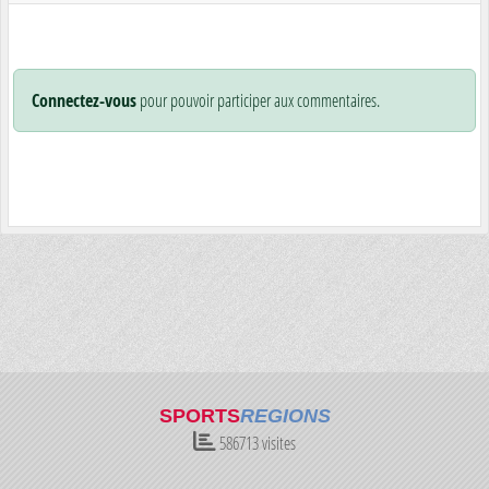
Connectez-vous
pour pouvoir participer aux commentaires.
SPORTS
REGIONS
586713
visites