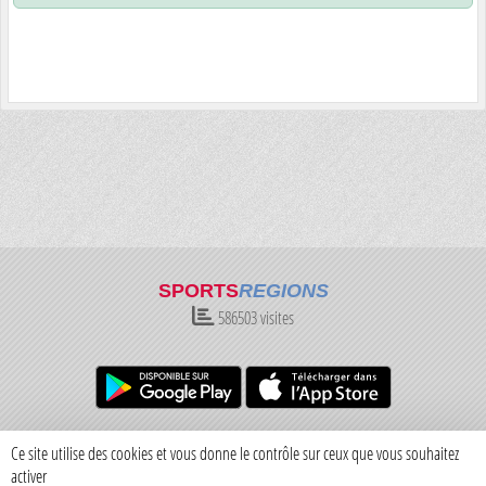
SPORTS
REGIONS
586503
visites
Charte cookies
Gestion des cookies
Ce site utilise des cookies et vous donne le contrôle sur ceux que vous souhaitez
Informations légales
Signaler un contenu inapproprié
activer