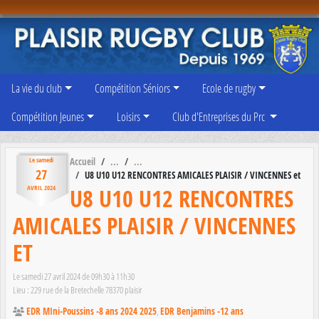
Panneau de gestion des cookies
La vie du club
Compétition Séniors
Ecole de rugby
Compétition Jeunes
Loisirs
Club d'Entreprises du Prc
Accueil
Le
samedi
27
U8 U10 U12 RENCONTRES AMICALES PLAISIR / VINCENNES et
U8 U10 U12 RENCONTRES
AVRIL
2024
AMICALES PLAISIR / VINCENNES
ET
Le
samedi
27
avril
2024
de 09h30 à 11h30
Lieu :
229 rue de la Bretechelle
78370
plaisir
EDR MIni-Poussins -8 ans 2024 2025
EDR Benjamins -12 ans