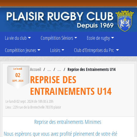
Panneau de gestion des cookies
La vie du club
Compétition Séniors
Ecole de rugby
Compétition Jeunes
Loisirs
Club d'Entreprises du Prc
Accueil
Reprise des Entrainements U14
Le
lundi
02
REPRISE DES
SEPT.
2024
ENTRAINEMENTS U14
Le
lundi
02
sept.
2024
de 18h30 à 20h
Lieu :
229 rue de la Bretechelle
78370
plaisir
Reprise des entraînements Minimes
Nous espèrons que vous avez profité pleinement de votre été