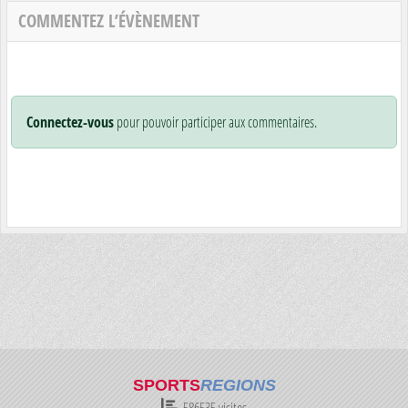
COMMENTEZ L’ÉVÈNEMENT
Connectez-vous
pour pouvoir participer aux commentaires.
SPORTS
REGIONS
586535
visites