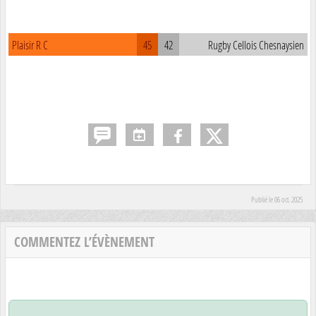
Plaisir R C
45
42
Rugby Cellois Chesnaysien
Publié le
06 oct. 2025
COMMENTEZ L’ÉVÈNEMENT