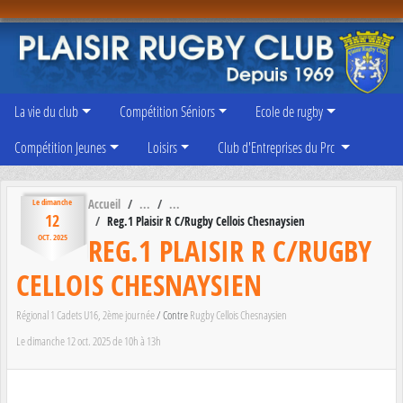
Panneau de gestion des cookies
La vie du club
Compétition Séniors
Ecole de rugby
Compétition Jeunes
Loisirs
Club d'Entreprises du Prc
Accueil
Le
dimanche
12
Reg.1 Plaisir R C/Rugby Cellois Chesnaysien
REG.1 PLAISIR R C/RUGBY
OCT.
2025
CELLOIS CHESNAYSIEN
Régional 1 Cadets U16, 2ème journée
/ Contre
Rugby Cellois Chesnaysien
Le
dimanche
12
oct.
2025
de 10h à 13h