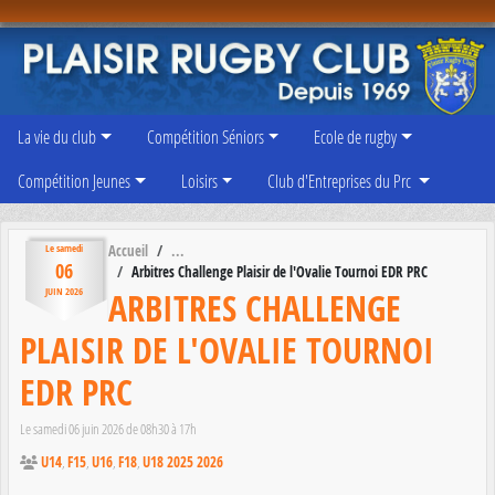
Panneau de gestion des cookies
La vie du club
Compétition Séniors
Ecole de rugby
Compétition Jeunes
Loisirs
Club d'Entreprises du Prc
Accueil
Le
samedi
06
Arbitres Challenge Plaisir de l'Ovalie Tournoi EDR PRC
ARBITRES CHALLENGE
JUIN
2026
PLAISIR DE L'OVALIE TOURNOI
EDR PRC
Le
samedi
06
juin
2026
de 08h30 à 17h
U14
F15
U16
F18
U18 2025 2026